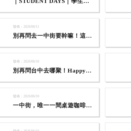
｜STUDENT DAYS｜學生優
惠
發佈：2026/06/11
別再問去一中街要幹嘛！這間
店真的會玩到不想走
發佈：2026/06/10
別再問台中去哪聚！Happy
Mode 一鍵切換你的「快樂模
式」
發佈：2026/06/10
一中街，唯一一間桌遊咖啡
廳。