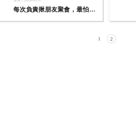
發佈：2026/06/10
每次負責揪朋友聚會，最怕大
家一坐下就開始滑手機，空氣
瞬間安靜 ？
1
2