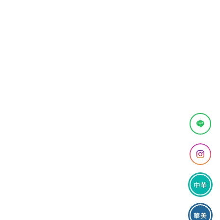
中華
華美