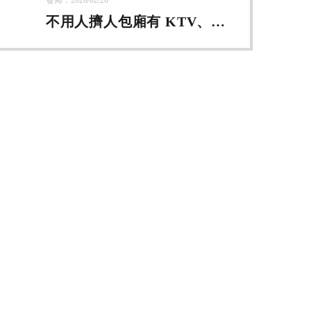
發佈：2026/02/26
不用人擠人包廂有 KTV、
Switch、桌遊、麻將桌【台中
KTV包廂租借】【台中場地
租借】