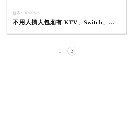
發佈：2026/02/26
不用人擠人包廂有 KTV、Switch、桌
遊、麻將桌【台中KTV包廂租借】【台
中場地租借】
1
2