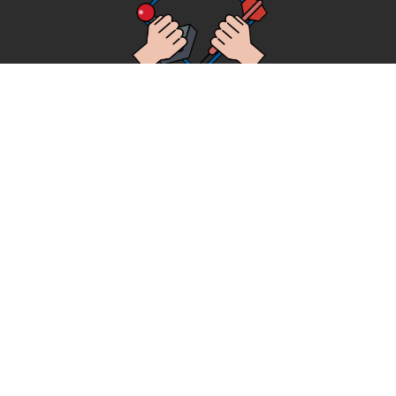
HAPPY MODE
關於我們
最新消息
門市介紹
空間收費
預約須知
立即試算
中華門市(暫停營業)
電話
0930-556-875
|
地址
台中市中區中華路一段135號2樓
（近台灣大道）
|
營業時間
預約制
|
華美門市